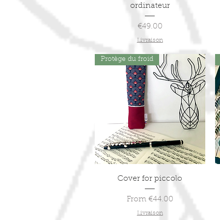
ordinateur
Price
€49.00
Livraison
Protège du froid
Quick View
Cover for piccolo
Sale Price
From
€44.00
Livraison