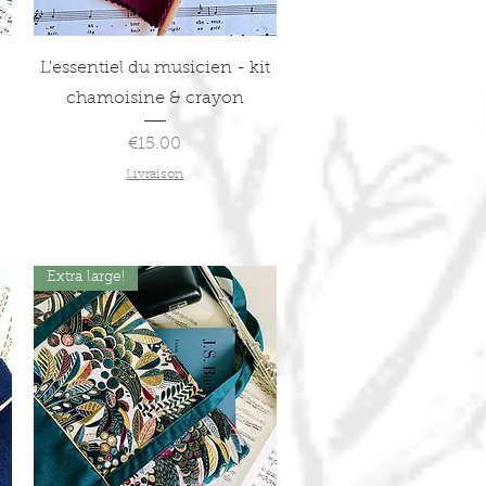
Quick View
L'essentiel du musicien - kit
chamoisine & crayon
Price
€15.00
Livraison
Extra large!