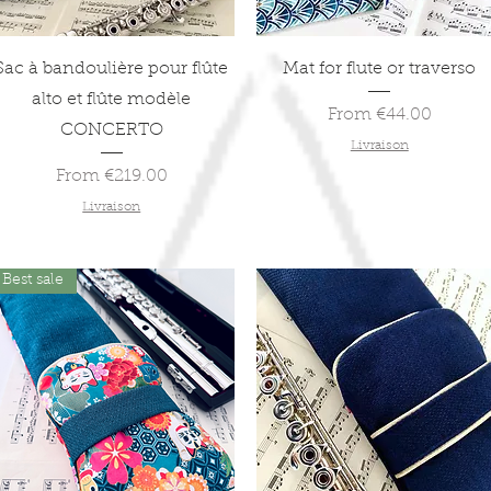
Quick View
Quick View
Sac à bandoulière pour flûte
Mat for flute or traverso
alto et flûte modèle
Sale Price
From
€44.00
CONCERTO
Livraison
Sale Price
From
€219.00
Livraison
Best sale