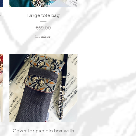
Quick View
-
Large tote bag
Price
€69.00
Livraison
Quick View
Cover for piccolo box with