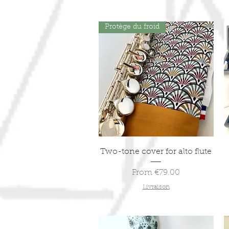
Protège du froid
Quick View
Two-tone cover for alto flute
Sale Price
From
€79.00
Livraison