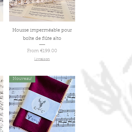
Quick View
Housse imperméable pour
boîte de flûte alto
Sale Price
From
€199.00
Livraison
Nouveau!