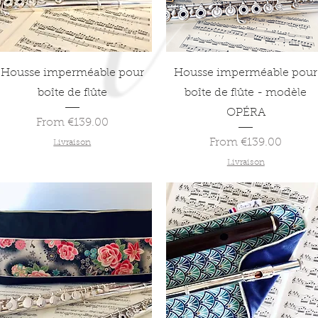
Quick View
Quick View
Housse imperméable pour
Housse imperméable pour
boîte de flûte
boîte de flûte - modèle
OPÉRA
Sale Price
From
€139.00
Sale Price
From
€139.00
Livraison
Livraison