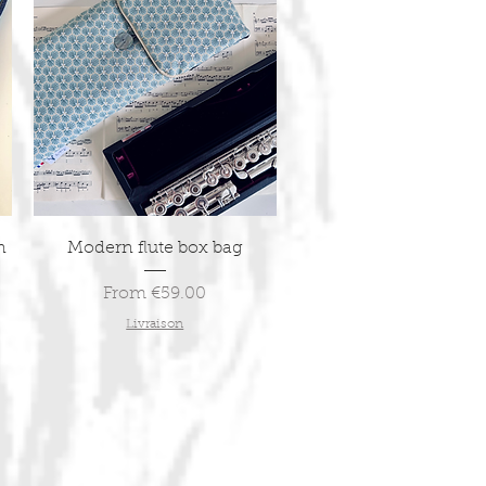
Quick View
n
Modern flute box bag
Sale Price
From
€59.00
Livraison