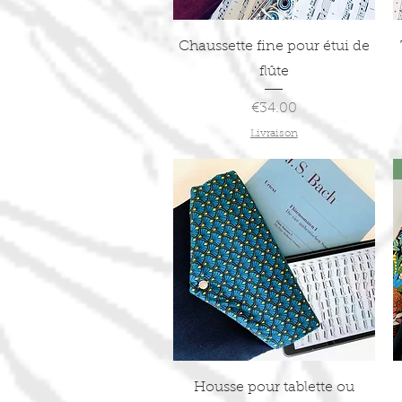
Quick View
Chaussette fine pour étui de
flûte
Price
€34.00
Livraison
Quick View
Housse pour tablette ou