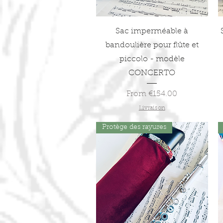
Quick View
Sac imperméable à
bandoulière pour flûte et
piccolo - modèle
CONCERTO
Sale Price
From
€154.00
Livraison
Protège des rayures