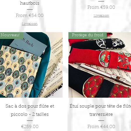
hautbois
Sale Price
From
€59.00
Sale Price
From
€54.00
Livraison
Livraison
Nouveau!
Protège du froid
Quick View
Quick View
Sac à dos pour flûte et
Étui souple pour tête de flût
piccolo - 2 tailles
traversière
Price
Sale Price
€259.00
From
€44.00