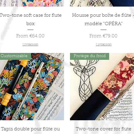
Quick View
Quick View
Two-tone soft case for flute
Housse pour boîte de flûte 
box
modèle "OPÉRA"
Sale Price
Sale Price
From
€64.00
From
€79.00
Livraison
Livraison
Customizable
Protège du froid
Quick View
Quick View
Tapis double pour flûte ou
Two-tone cover for flute