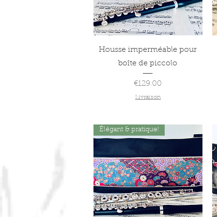
Quick View
Housse imperméable pour
boîte de piccolo
Price
€129.00
Livraison
Élégant & pratique!