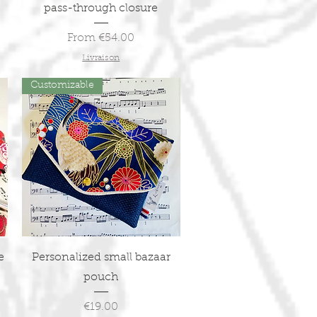
pass-through closure
Sale Price
From
€54.00
Livraison
Customizable
Quick View
e
Personalized small bazaar
pouch
Price
€19.00