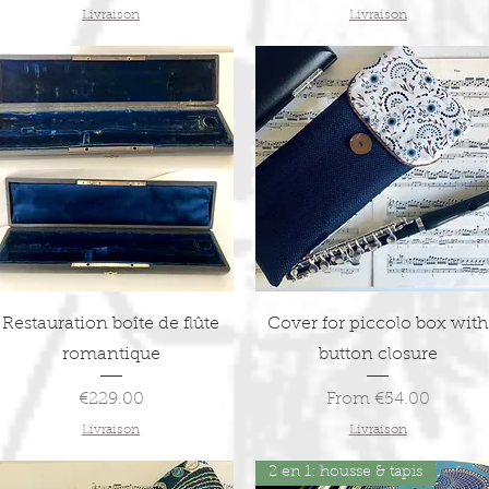
Livraison
Livraison
Quick View
Quick View
Restauration boîte de flûte
Cover for piccolo box with
romantique
button closure
Price
Sale Price
€229.00
From
€54.00
Livraison
Livraison
2 en 1: housse & tapis