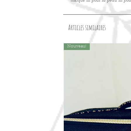
toxique ni pour la peau ni pou
Articles similaires
Nouveau!