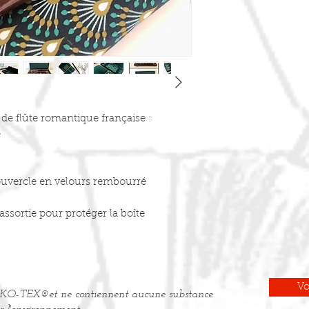
de flûte romantique française :
e
couvercle en velours rembourré
assortie pour protéger la boîte
Vo
s OEKO-TEX®et ne contiennent aucune substance