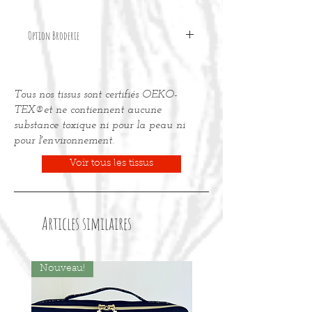
Option Broderie
Pour personnaliser votre accessoire
avec une broderie, merci de
Tous nos tissus sont certifiés OEKO-
commander l'
option "Broderie"
dans
la page articles.
TEX®et ne contiennent aucune
substance toxique ni pour la peau ni
pour l'environnement.
Voir tous les tissus
Articles similaires
Nouveau!