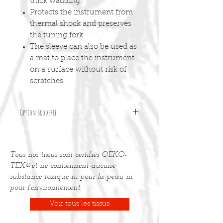
thick wadding
Protects the instrument from
thermal shock and preserves
the tuning fork
The sleeve can also be used as
a mat to place the instrument
on a surface without risk of
scratches
Option Broderie
Pour personnaliser votre accessoire
avec une broderie, merci de
Tous nos tissus sont certifiés OEKO-
commander l'
option "Broderie"
dans
la page articles.
TEX®et ne contiennent aucune
substance toxique ni pour la peau ni
pour l'environnement.
Voir tous les tissus