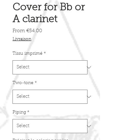
Cover for Bb or
A clarinet
Sale
From
€54.00
Price
Livraison
Tissu imprimé
*
Two-tone
*
Piping
*