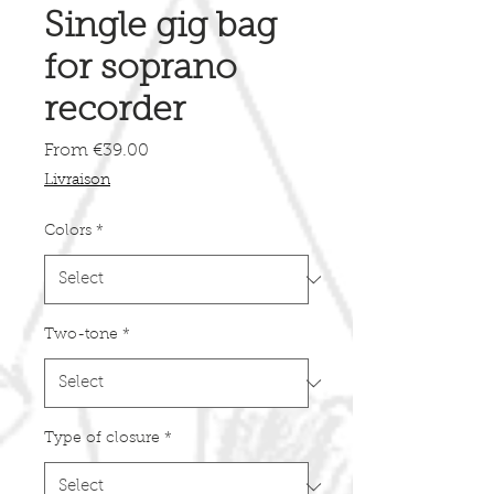
Single gig bag
for soprano
recorder
Sale
From
€39.00
Price
Livraison
Colors
*
Two-tone
*
Type of closure
*