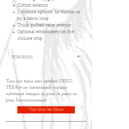
Cotton exterior
2 closure options: by button or
by a fabric loop
Thick quilted velor interior
Optional embroidery on the
closure strip
Option Broderie
Pour personnaliser votre accessoire
avec une broderie, merci de
Tous nos tissus sont certifiés OEKO-
commander l'
option "Broderie"
dans
la page articles.
TEX®et ne contiennent aucune
substance toxique ni pour la peau ni
pour l'environnement.
Voir tous les tissus