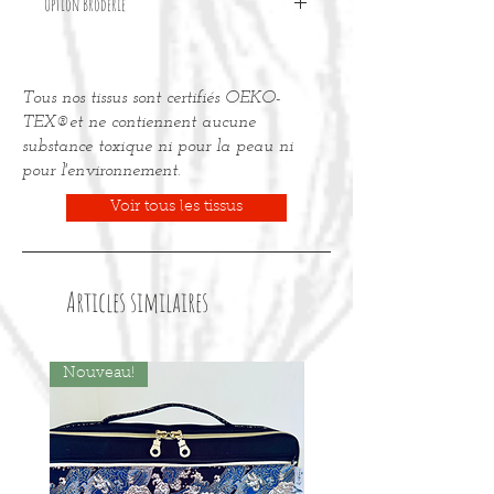
Option Broderie
Pour personnaliser votre accessoire
avec une broderie, merci de
Tous nos tissus sont certifiés OEKO-
commander l'option "Broderie" dans
la page articles.
TEX®et ne contiennent aucune
substance toxique ni pour la peau ni
pour l'environnement.
Voir tous les tissus
Articles similaires
Nouveau!