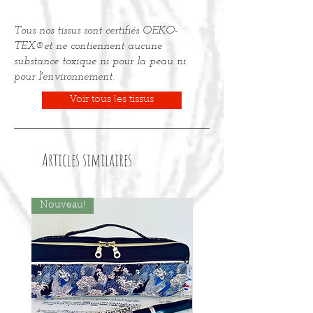
Pour personnaliser votre accessoire
avec une broderie, merci de
Tous nos tissus sont certifiés OEKO-
commander l'
option "Broderie"
dans
la page articles.
TEX®et ne contiennent aucune
substance toxique ni pour la peau ni
pour l'environnement.
Voir tous les tissus
Articles similaires
Nouveau!