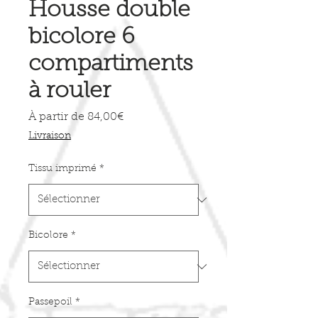
Housse double
bicolore 6
compartiments
à rouler
Prix
À partir de
84,00€
promotionnel
Livraison
Tissu imprimé
*
Bicolore
*
Passepoil
*