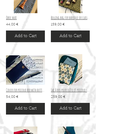
Oboe mat
Rolling bag for baroque or classical bassoon
44,00 €
159,00 €
Add to Cart
Add to Cart
Cover for piccolo box with button closure
Sac à dos pour flûte et piccolo - 2 tailles
54,00 €
259,00 €
Add to Cart
Add to Cart