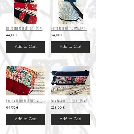
Étui souple pour tête de flûte traversière
Housse pour flûte Renaissance - fermeture zippée -modèle CONCERTO
44,00 €
54,00 €
Add to Cart
Add to Cart
Housse à rouler pour flûte à bec ténor
Sac à bandoulière pour flûte alto et flûte modèle CONCERTO
64,00 €
219,00 €
Add to Cart
Add to Cart