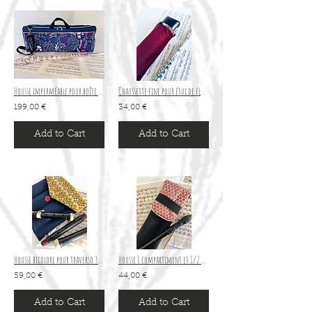
Housse imperméable pour boîte de flûte alto
Chaussette fine pour étui de flûte
199,00 €
34,00 €
Add to Cart
Add to Cart
Housse bicolore pour traverso 3 compartiments et 1/2 - modèle "CONCERTO"
Housse 1 compartiment et 1/2 pour flûte à bec soprano
59,00 €
44,00 €
Add to Cart
Add to Cart